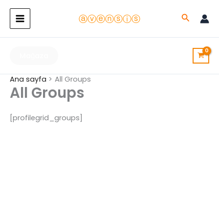
İçeriğe
Arama
atla
ⓐⓥⓔⓝⓢⓘⓢ
Mağaza
Ana sayfa
All Groups
All Groups
[profilegrid_groups]